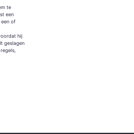
em te
st een
 een of
oordat hij
dt geslagen
regels,
's: