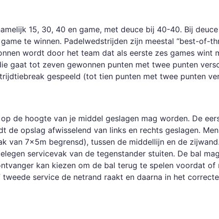
, namelijk 15, 30, 40 en game, met deuce bij 40-40. Bij deuc
me te winnen. Padelwedstrijden zijn meestal “best-of-thr
onnen wordt door het team dat als eerste zes games wint 
 die gaat tot zeven gewonnen punten met twee punten versc
rijdtiebreak gespeeld (tot tien punten met twee punten vers
 op de hoogte van je middel geslagen mag worden. De eer
t de opslag afwisselend van links en rechts geslagen. Men 
evak van 7x5m begrensd), tussen de middellijn en de zijwand
 gelegen servicevak van de tegenstander stuiten. De bal ma
ontvanger kan kiezen om de bal terug te spelen voordat of
of tweede service de netrand raakt en daarna in het correct