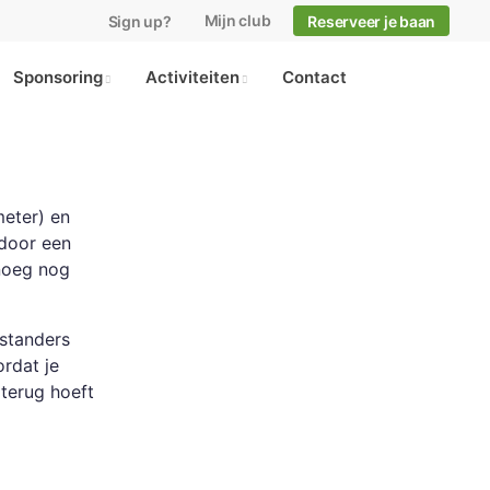
Mijn club
Sign up?
Reserveer je baan
Sponsoring
Activiteiten
Contact
meter) en
 door een
enoeg nog
nstanders
ordat je
terug hoeft