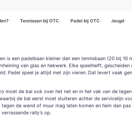
den?
Tennissen bij OTC
Padel bij OTC
Jeugd
leen is een padelbaan kleiner dan
een tennisbaan (20 bij 10 
mheining van glas en hekwerk. Elke speelhelft, gescheiden
ld. Padel speel je altijd met zijn vieren. Dat levert vaak g
, zo moet de bal ook over het net en in het vak van de tege
arbij de bal eerst moet stuiteren achter de servicelijn vo
t
tegen de wand of muur mag laten komen en hem dan pas 
verrassende rally’s op.