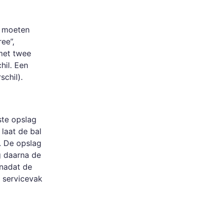
e moeten
ee”,
met twee
hil. Een
chil).
ste opslag
laat de bal
. De opslag
g daarna de
 nadat de
e servicevak