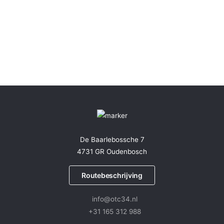
De Baarlebossche 7
4731 GR Oudenbosch
Routebeschrijving
info@otc34.nl
+31 165 312 988