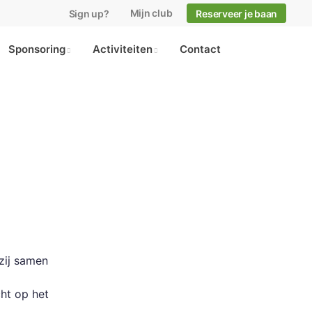
Mijn club
Sign up?
Reserveer je baan
Sponsoring
Activiteiten
Contact
 zij samen
ht op het